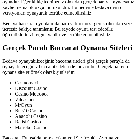
oyundur. Eğer ki hiç tecrübeniz olmadan gerçek parayla oynarsanız
kaybetmeniz oldukça mümkündür. Bu nedenle bedava demo
versiyonları oynayarak tecrübe edinebilirsiniz.
Bedava baccarat oyunlarında para yatırmanıza gerek olmadan size
ücretsiz bakiye tanımlanır. Bu sayede oyunu test edebilir,
öğrendiklerinizi uygulayabilir ve tecrübe edinebilirsiniz.
Gerçek Paralı Baccarat Oynama Siteleri
Bedava oynayabileceğiniz baccarat siteleri gibi gerçek parayla da
oynayabileceğiniz baccarat siteleri de mevcuttur. Gerçek parayla
oynana siteler örnek olarak şunlardır;
Casinomaxi
Discount Casino
Casino Metropol
Vdcasino
MrOyun
Bets10 Casino
Anadolu Casino
Betist Casino
Mariobet Casino
Baccarat, Fransa’da ortaya çıkan ve 19. yüzyılda Avrupa ve