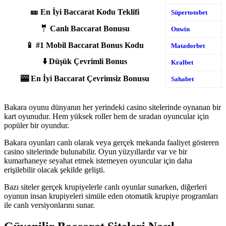
🎫 En İyi Baccarat Kodu Teklifi
Süpertotobet
🤵 Canlı Baccarat Bonusu
Onwin
📱 #1 Mobil Baccarat Bonus Kodu
Matadorbet
⬇️ Düşük Çevrimli Bonus
Kralbet
🎰 En İyi Baccarat Çevrimsiz Bonusu
Sahabet
Bakara oyunu dünyanın her yerindeki casino sitelerinde oynanan bir
kart oyunudur. Hem yüksek roller hem de sıradan oyuncular için
popüler bir oyundur.
Bakara oyunları canlı olarak veya gerçek mekanda faaliyet gösteren
casino sitelerinde bulunabilir. Oyun yüzyıllardır var ve bir
kumarhaneye seyahat etmek istemeyen oyuncular için daha
erişilebilir olacak şekilde gelişti.
Bazı siteler gerçek krupiyelerle canlı oyunlar sunarken, diğerleri
oyunun insan krupiyeleri simüle eden otomatik krupiye programları
ile canlı versiyonlarını sunar.