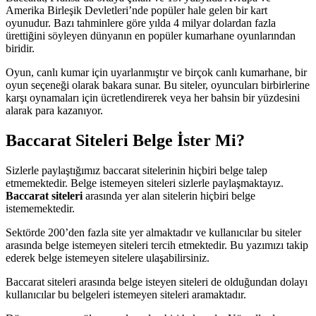
Amerika Birleşik Devletleri’nde popüler hale gelen bir kart
oyunudur. Bazı tahminlere göre yılda 4 milyar dolardan fazla
ürettiğini söyleyen dünyanın en popüler kumarhane oyunlarından
biridir.
Oyun, canlı kumar için uyarlanmıştır ve birçok canlı kumarhane, bir
oyun seçeneği olarak bakara sunar. Bu siteler, oyuncuları birbirlerine
karşı oynamaları için ücretlendirerek veya her bahsin bir yüzdesini
alarak para kazanıyor.
Baccarat Siteleri Belge İster Mi?
Sizlerle paylaştığımız baccarat sitelerinin hiçbiri belge talep
etmemektedir. Belge istemeyen siteleri sizlerle paylaşmaktayız.
Baccarat siteleri
arasında yer alan sitelerin hiçbiri belge
istememektedir.
Sektörde 200’den fazla site yer almaktadır ve kullanıcılar bu siteler
arasında belge istemeyen siteleri tercih etmektedir. Bu yazımızı takip
ederek belge istemeyen sitelere ulaşabilirsiniz.
Baccarat siteleri arasında belge isteyen siteleri de olduğundan dolayı
kullanıcılar bu belgeleri istemeyen siteleri aramaktadır.