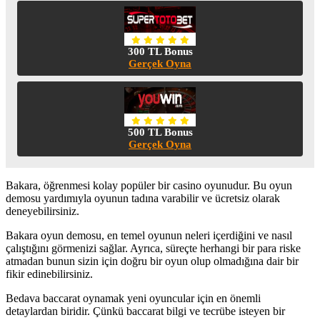
300 TL Bonus
Gerçek Oyna
500 TL Bonus
Gerçek Oyna
Bakara, öğrenmesi kolay popüler bir casino oyunudur. Bu oyun
demosu yardımıyla oyunun tadına varabilir ve ücretsiz olarak
deneyebilirsiniz.
Bakara oyun demosu, en temel oyunun neleri içerdiğini ve nasıl
çalıştığını görmenizi sağlar. Ayrıca, süreçte herhangi bir para riske
atmadan bunun sizin için doğru bir oyun olup olmadığına dair bir
fikir edinebilirsiniz.
Bedava baccarat oynamak yeni oyuncular için en önemli
detaylardan biridir. Çünkü baccarat bilgi ve tecrübe isteyen bir