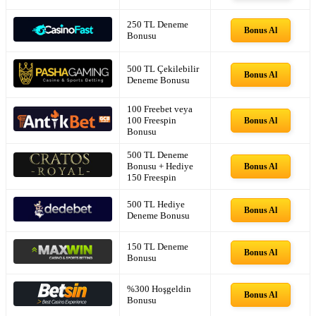
250 TL Deneme
Bonus Al
Bonusu
500 TL Çekilebilir
Bonus Al
Deneme Bonusu
100 Freebet veya
100 Freespin
Bonus Al
Bonusu
500 TL Deneme
Bonusu + Hediye
Bonus Al
150 Freespin
500 TL Hediye
Bonus Al
Deneme Bonusu
150 TL Deneme
Bonus Al
Bonusu
%300 Hoşgeldin
Bonus Al
Bonusu