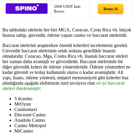
2000 USDT İade
Bonus Al
Bonus
Bu tablodaki sitelerin her biri MGA, Curacao, Costa Rica vb. birçok
lisansa sahip, güvenilir, ödeme yapan casino ve baccarat siteleridir.
Baccarat sitelerini araştırırken önemli kriterleri incelemeniz gerekir.
Güvenilir baccarat sitelerinin ortak noktası genellikle lisanslı
olmalarıdır. Curacao, Mga, Costra Rica vb. lisanslı baccarat siteleri
her zaman daha avantajlı ve güvenilirdir. Baccarat sitelerinde bir
diğer güvenlik kriteri de ödeme yöntemleridir. Ödeme yöntemleri ne
kadar güvenli ve kolay kullanımlı olursa o kadar avantajlıdır. Alt
yapı, lisans, ödeme yöntemi, müşteri memnuniyeti gibi kriterler baz
alındığında aşağıda ekibimizin özel tavsiyesi olan
en iyi baccarat
siteleri listelenmiştir;
Vdcasino
MrOyun
Casinomaxi
Discount Casino
Anadolu Casino
Casino Metropol
MrCasino