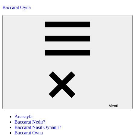
İçeriğe
Baccarat Oyna
atla
Menü
Anasayfa
Baccarat Nedir?
Baccarat Nasıl Oynanır?
Baccarat Oyna