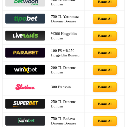
Bonus Al
Bonusu
750 TL Yatırımsız
Bonus Al
Deneme Bonusu
%300 Hoşgeldin
Bonus Al
Bonusu
100 FS + %250
Bonus Al
Hoşgeldin Bonusu
200 TL Deneme
Bonus Al
Bonusu
300 Freespin
Bonus Al
250 TL Deneme
Bonus Al
Bonusu
750 TL Bedava
Bonus Al
Deneme Bonusu