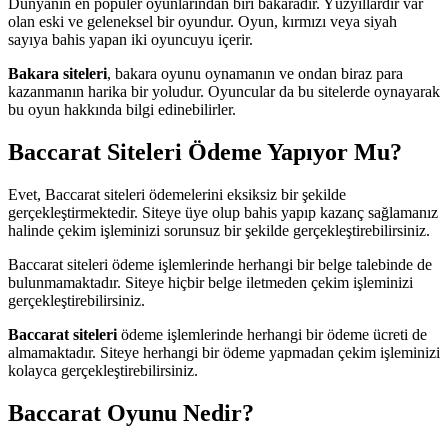
Dünyanın en popüler oyunlarından biri bakaradır. Yüzyıllardır var
olan eski ve geleneksel bir oyundur. Oyun, kırmızı veya siyah
sayıya bahis yapan iki oyuncuyu içerir.
Bakara siteleri
, bakara oyunu oynamanın ve ondan biraz para
kazanmanın harika bir yoludur. Oyuncular da bu sitelerde oynayarak
bu oyun hakkında bilgi edinebilirler.
Baccarat Siteleri Ödeme Yapıyor Mu?
Evet, Baccarat siteleri ödemelerini eksiksiz bir şekilde
gerçekleştirmektedir. Siteye üye olup bahis yapıp kazanç sağlamanız
halinde çekim işleminizi sorunsuz bir şekilde gerçekleştirebilirsiniz.
Baccarat siteleri ödeme işlemlerinde herhangi bir belge talebinde de
bulunmamaktadır. Siteye hiçbir belge iletmeden çekim işleminizi
gerçekleştirebilirsiniz.
Baccarat siteleri
ödeme işlemlerinde herhangi bir ödeme ücreti de
almamaktadır. Siteye herhangi bir ödeme yapmadan çekim işleminizi
kolayca gerçekleştirebilirsiniz.
Baccarat Oyunu Nedir?