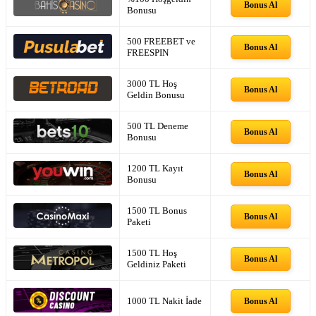
Bonus Al
Bonusu
500 FREEBET ve
Bonus Al
FREESPIN
3000 TL Hoş
Bonus Al
Geldin Bonusu
500 TL Deneme
Bonus Al
Bonusu
1200 TL Kayıt
Bonus Al
Bonusu
1500 TL Bonus
Bonus Al
Paketi
1500 TL Hoş
Bonus Al
Geldiniz Paketi
1000 TL Nakit İade
Bonus Al