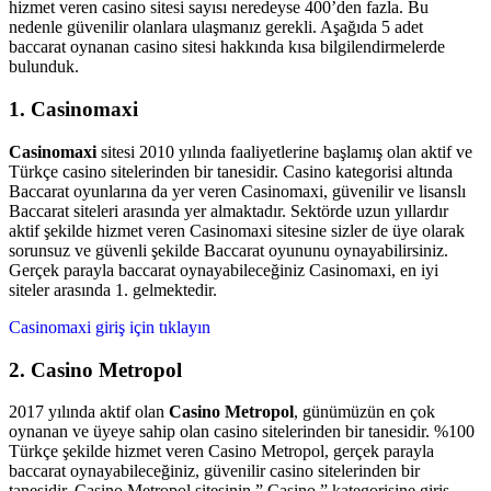
hizmet veren casino sitesi sayısı neredeyse 400’den fazla. Bu
nedenle güvenilir olanlara ulaşmanız gerekli. Aşağıda 5 adet
baccarat oynanan casino sitesi hakkında kısa bilgilendirmelerde
bulunduk.
1. Casinomaxi
Casinomaxi
sitesi 2010 yılında faaliyetlerine başlamış olan aktif ve
Türkçe casino sitelerinden bir tanesidir. Casino kategorisi altında
Baccarat oyunlarına da yer veren Casinomaxi, güvenilir ve lisanslı
Baccarat siteleri arasında yer almaktadır. Sektörde uzun yıllardır
aktif şekilde hizmet veren Casinomaxi sitesine sizler de üye olarak
sorunsuz ve güvenli şekilde Baccarat oyununu oynayabilirsiniz.
Gerçek parayla baccarat oynayabileceğiniz Casinomaxi, en iyi
siteler arasında 1. gelmektedir.
Casinomaxi giriş için tıklayın
2. Casino Metropol
2017 yılında aktif olan
Casino Metropol
, günümüzün en çok
oynanan ve üyeye sahip olan casino sitelerinden bir tanesidir. %100
Türkçe şekilde hizmet veren Casino Metropol, gerçek parayla
baccarat oynayabileceğiniz, güvenilir casino sitelerinden bir
tanesidir. Casino Metropol sitesinin ” Casino ” kategorisine giriş