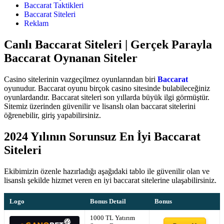
Baccarat Taktikleri
Baccarat Siteleri
Reklam
Canlı Baccarat Siteleri | Gerçek Parayla
Baccarat Oynanan Siteler
Casino sitelerinin vazgeçilmez oyunlarından biri
Baccarat
oyunudur. Baccarat oyunu birçok casino sitesinde bulabileceğiniz
oyunlardandır. Baccarat siteleri son yıllarda büyük ilgi görmüştür.
Sitemiz üzerinden güvenilir ve lisanslı olan baccarat sitelerini
öğrenebilir, giriş yapabilirsiniz.
2024 Yılının Sorunsuz En İyi Baccarat
Siteleri
Ekibimizin özenle hazırladığı aşağıdaki tablo ile güvenilir olan ve
lisanslı şekilde hizmet veren en iyi baccarat sitelerine ulaşabilirsiniz.
Logo
Bonus Detail
Bonus
1000 TL Yatırım