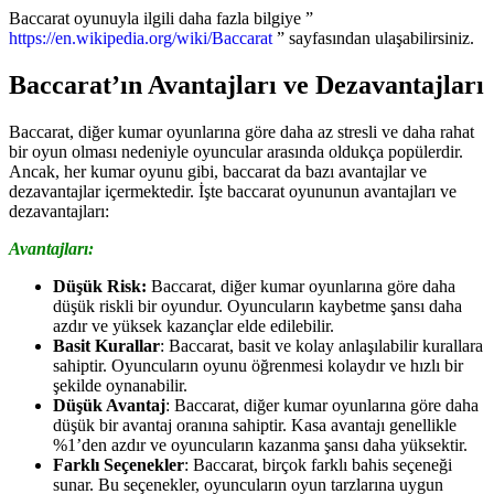
Baccarat oyunuyla ilgili daha fazla bilgiye ”
https://en.wikipedia.org/wiki/Baccarat
” sayfasından ulaşabilirsiniz.
Baccarat’ın Avantajları ve Dezavantajları
Baccarat, diğer kumar oyunlarına göre daha az stresli ve daha rahat
bir oyun olması nedeniyle oyuncular arasında oldukça popülerdir.
Ancak, her kumar oyunu gibi, baccarat da bazı avantajlar ve
dezavantajlar içermektedir. İşte baccarat oyununun avantajları ve
dezavantajları:
Avantajları:
Düşük Risk:
Baccarat, diğer kumar oyunlarına göre daha
düşük riskli bir oyundur. Oyuncuların kaybetme şansı daha
azdır ve yüksek kazançlar elde edilebilir.
Basit Kurallar
: Baccarat, basit ve kolay anlaşılabilir kurallara
sahiptir. Oyuncuların oyunu öğrenmesi kolaydır ve hızlı bir
şekilde oynanabilir.
Düşük Avantaj
: Baccarat, diğer kumar oyunlarına göre daha
düşük bir avantaj oranına sahiptir. Kasa avantajı genellikle
%1’den azdır ve oyuncuların kazanma şansı daha yüksektir.
Farklı Seçenekler
: Baccarat, birçok farklı bahis seçeneği
sunar. Bu seçenekler, oyuncuların oyun tarzlarına uygun